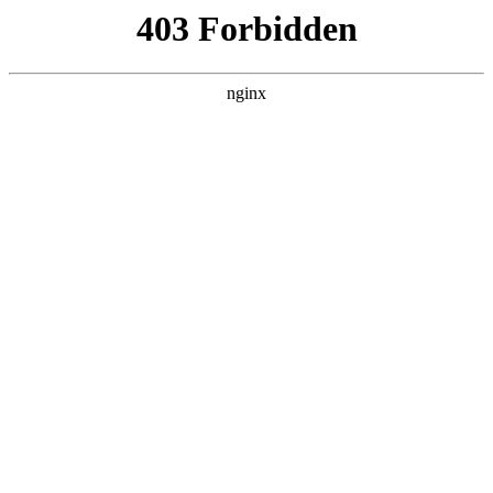
L360N无缝钢管,,L360N管线管,L245N管线管,L245NB无缝钢管-管线管
销售公司
首页
>
案例展示
> 正文
手动玻璃切割机多少钱一台
2026-06-20 08:30:12
本篇文章给大家谈谈手动玻璃切割机多少钱一台，以及小型手
动玻璃划切机对应的知识点，希望对各位有所帮助，不要忘了
收藏本站喔。
本文目录一览：
1、
CNC全自动玻璃切割机价格是多少,手动玻璃切割机