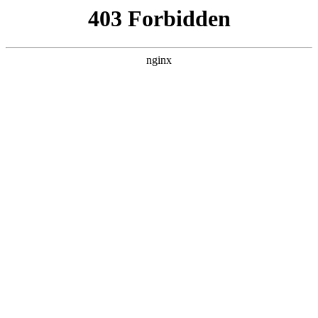
L360N无缝钢管,,L360N管线管,L245N管线管,L245NB无缝钢管-管线管
销售公司
首页
>
联系我们
> 正文
江苏安检设备租赁最新报价
2026-06-20 04:30:10
今天给各位分享江苏安检设备租赁最新报价的知识，其中也会
对安检设备有限公司进行解释，如果能碰巧解决你现在面临的
问题，别忘了关注本站，现在开始吧！
本文目录一览：
1、
安检设备6550租金多少一年