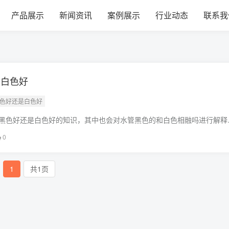
管销售公司
产品展示
新闻资讯
案例展示
行业动态
联系我
是白色好
黑色好还是白色好
黑色好还是白色好的知识，其中也会对水管黑色的和白色相融吗进行解释
面临的问题，别忘了关注本站，现在开始吧！本文目录一览：1、下水管
0
1
共1页