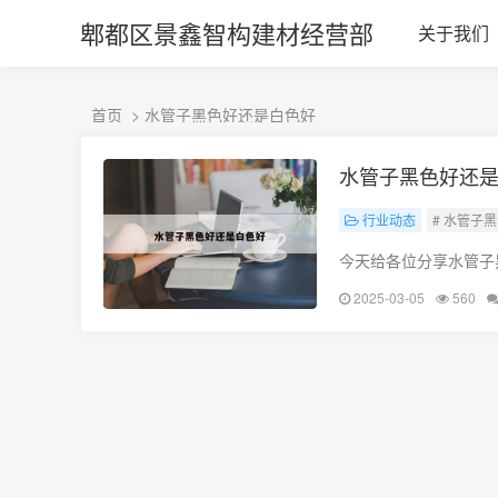
L360N无缝钢管,,L360N管线管,L245N管线管,L245NB无缝钢管-管线
郫都区景鑫智构建材经营部
关于我们
首页
> 水管子黑色好还是白色好
水管子黑色好还
行业动态
# 水管子
今天给各位分享水管子
如果能碰巧解决你现在
2025-03-05
560
色的好还是白色的好