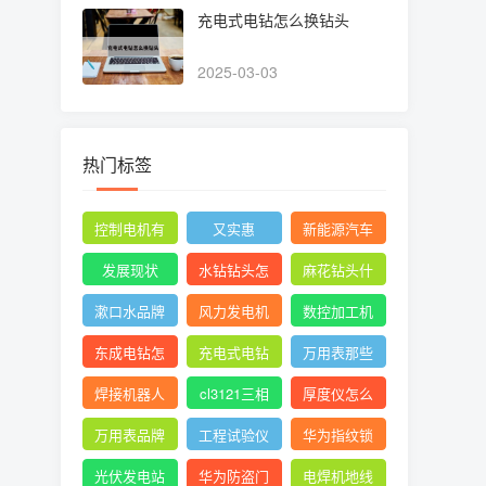
充电式电钻怎么换钻头
2025-03-03
热门标签
控制电机有
又实惠
新能源汽车
哪些
发展现状
水钻钻头怎
麻花钻头什
么用
么牌子的最
漱口水品牌
风力发电机
数控加工机
好最耐用
有哪些
有限公司官
床介绍
东成电钻怎
充电式电钻
万用表那些
网
么换夹头视
怎么换钻头
牌子好
焊接机器人
cl3121三相
厚度仪怎么
频
哪家比较好
电能表现场
调试
万用表品牌
工程试验仪
华为指纹锁
校验仪操作
质量排名前
器设备校验
怎么设置指
光伏发电站
华为防盗门
电焊机地线