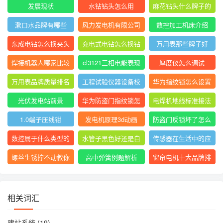
发展现状
水钻钻头怎么用
麻花钻头什么牌子的
最好最耐用
漱口水品牌有哪些
风力发电机有限公司
数控加工机床介绍
官网
东成电钻怎么换夹头
充电式电钻怎么换钻
万用表那些牌子好
视频
头
焊接机器人哪家比较
cl3121三相电能表现
厚度仪怎么调试
好
场校验仪操作方法
万用表品牌质量排名
工程试验仪器设备校
华为指纹锁怎么设置
前十
验方法2021版
指纹锁屏
光伏发电站前景
华为防盗门指纹锁怎
电焊机地线标准接法
么录入指纹
1.0端子压线钳
发电机原理3d动画
防盗门反锁坏了怎么
修
数控属于什么类型的
水管子黑色好还是白
传感器在生活中的应
专业
色好
用论文2000字
螺丝生锈拧不动教你
高中弹簧例题解析
窗帘电机十大品牌排
一招轻松拧开
行榜
相关词汇
建站系统
(19)