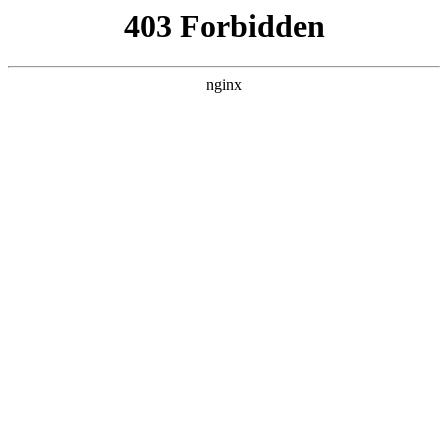
L360N无缝钢管,,L360N管线管,L245N管线管,L245NB无缝钢管-管线管
销售公司
首页
>
联系我们
> 正文
数控车床电脑编程软件免费 版
2026-06-20 12:30:14
本篇文章给大家谈谈数控车床电脑编程软件免费下载破解版，
以及数控车床编程教学软件对应的知识点，希望对各位有所帮
助，不要忘了收藏本站喔。
本文目录一览：
1、
数控车床编程模拟用什么软件好?