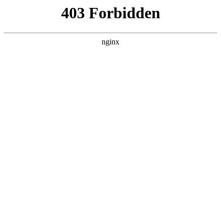
L360N无缝钢管,,L360N管线管,L245N管线管,L245NB无缝钢管-管线管
销售公司
首页
>
案例展示
> 正文
山东压滤机十大名牌厂家排名
2026-01-02 08:30:14
今天给各位分享山东压滤机十大名牌厂家排名的知识，其中也
会对压滤机 专业厂家进行解释，如果能碰巧解决你现在面临的
问题，别忘了关注本站，现在开始吧！
本文目录一览：
1、
压滤机有什么牌子的?