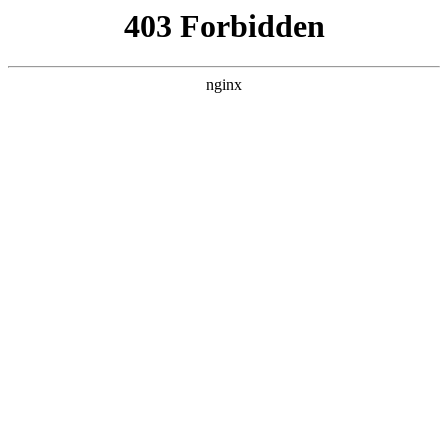
L360N无缝钢管,,L360N管线管,L245N管线管,L245NB无缝钢管-管线管
销售公司
首页
>
行业动态
> 正文
电压跟随器的作用
2026-01-02 04:30:13
今天给各位分享电压跟随器的作用的知识，其中也会对电压跟
随器有什么用进行解释，如果能碰巧解决你现在面临的问题，
别忘了关注本站，现在开始吧！
本文目录一览：
1、
电压跟随器的作用是什么