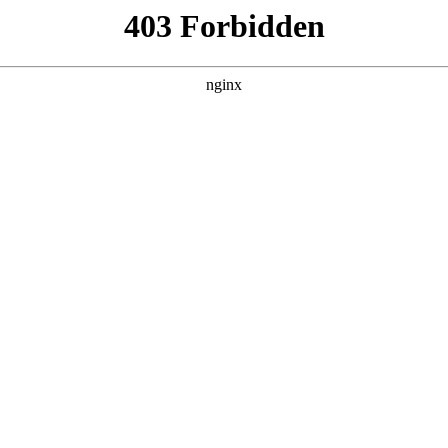
管销售公司
产品展示
新闻资讯
案例展示
行业动态
联系我
果
签后果，以及计量仪器校准报告无cnas标签后果有哪些对应的知识
校准报告