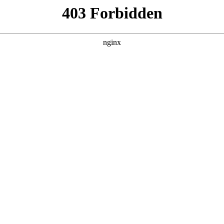
管销售公司
产品展示
新闻资讯
案例展示
行业动态
联系我
行业协会
表行业协会，以及深圳著名的传感器公司对应的知识点，希望对