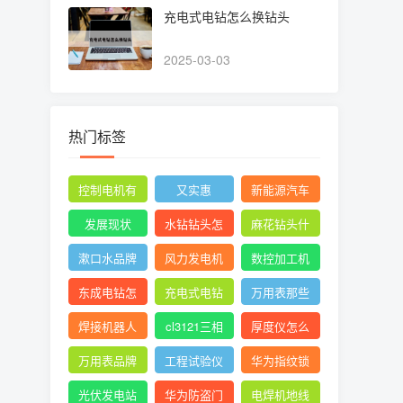
充电式电钻怎么换钻头
2025-03-03
热门标签
控制电机有
又实惠
新能源汽车
哪些
发展现状
水钻钻头怎
麻花钻头什
么用
么牌子的最
漱口水品牌
风力发电机
数控加工机
好最耐用
有哪些
有限公司官
床介绍
东成电钻怎
充电式电钻
万用表那些
网
么换夹头视
怎么换钻头
牌子好
焊接机器人
cl3121三相
厚度仪怎么
频
哪家比较好
电能表现场
调试
万用表品牌
工程试验仪
华为指纹锁
校验仪操作
质量排名前
器设备校验
怎么设置指
光伏发电站
华为防盗门
电焊机地线