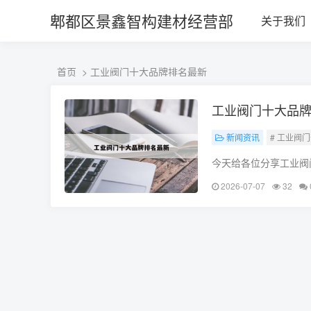
L360N无缝钢管,,L360N管线管,L245N管线管,L245NB无缝钢管-管线
郫都区景鑫智构建材经营部
关于我们
首页
> 工业阀门十大品牌排名最新
工业阀门十大品
新闻资讯
# 工业阀
今天给各位分享工业阀
释，如果能碰巧解决你
2026-07-07
32
门品牌排行榜是什么?