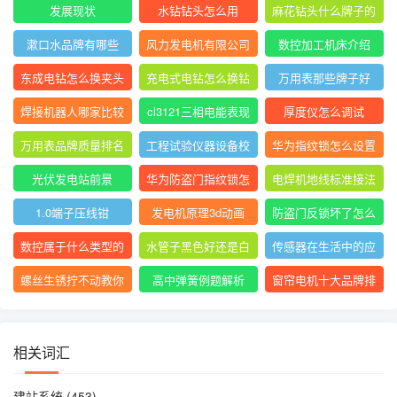
发展现状
水钻钻头怎么用
麻花钻头什么牌子的
最好最耐用
漱口水品牌有哪些
风力发电机有限公司
数控加工机床介绍
官网
东成电钻怎么换夹头
充电式电钻怎么换钻
万用表那些牌子好
视频
头
焊接机器人哪家比较
cl3121三相电能表现
厚度仪怎么调试
好
场校验仪操作方法
万用表品牌质量排名
工程试验仪器设备校
华为指纹锁怎么设置
前十
验方法2021版
指纹锁屏
光伏发电站前景
华为防盗门指纹锁怎
电焊机地线标准接法
么录入指纹
1.0端子压线钳
发电机原理3d动画
防盗门反锁坏了怎么
修
数控属于什么类型的
水管子黑色好还是白
传感器在生活中的应
专业
色好
用论文2000字
螺丝生锈拧不动教你
高中弹簧例题解析
窗帘电机十大品牌排
一招轻松拧开
行榜
相关词汇
建站系统
(453)