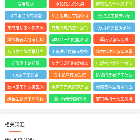
发展现状
水钻钻头怎么用
麻花钻头什么牌子的
最好最耐用
漱口水品牌有哪些
风力发电机有限公司
数控加工机床介绍
官网
东成电钻怎么换夹头
充电式电钻怎么换钻
万用表那些牌子好
视频
头
焊接机器人哪家比较
cl3121三相电能表现
厚度仪怎么调试
好
场校验仪操作方法
万用表品牌质量排名
工程试验仪器设备校
华为指纹锁怎么设置
前十
验方法2021版
指纹锁屏
光伏发电站前景
华为防盗门指纹锁怎
电焊机地线标准接法
么录入指纹
1.0端子压线钳
发电机原理3d动画
防盗门反锁坏了怎么
修
数控属于什么类型的
水管子黑色好还是白
传感器在生活中的应
专业
色好
用论文2000字
螺丝生锈拧不动教你
高中弹簧例题解析
窗帘电机十大品牌排
一招轻松拧开
行榜
相关词汇
建站系统
(135)