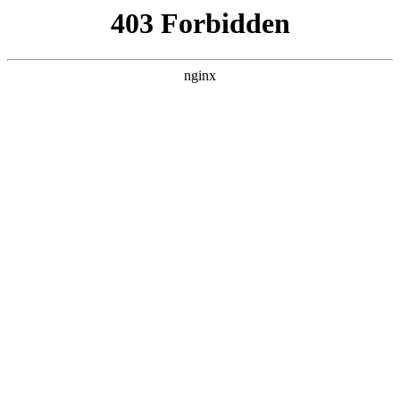
L360N无缝钢管,,L360N管线管,L245N管线管,L245NB无缝钢管-管线管
销售公司
首页
>
新闻资讯
> 正文
雕刻玉石
2026-07-08 08:30:14
本篇文章给大家谈谈雕刻玉石，以及如何雕刻玉石对应的知识
点，希望对各位有所帮助，不要忘了收藏本站喔。
本文目录一览：
1、
玉石雕刻哪里的工艺最好