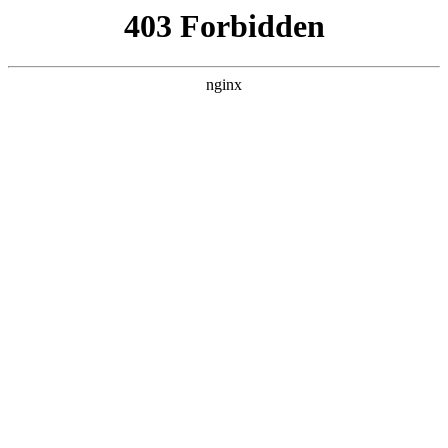
L360N无缝钢管,,L360N管线管,L245N管线管,L245NB无缝钢管-管线管
销售公司
首页
>
关于我们
> 正文
玻璃纤维网格布属于什么行业
2026-07-08 04:30:16
今天给各位分享玻璃纤维网格布属于什么行业的知识，其中也
会对玻璃纤维网格布属于什么行业类别进行解释，如果能碰巧
解决你现在面临的问题，别忘了关注本站，现在开始吧！
本文目录一览：
1、
施工中网格布是什么作用