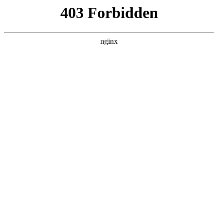
L360N无缝钢管,,L360N管线管,L245N管线管,L245NB无缝钢管-管线管
销售公司
首页
>
案例展示
> 正文
镀锌层厚度测试方法
2026-06-21 08:30:21
本篇文章给大家谈谈镀锌层厚度测试方法，以及镀锌层厚度用
什么仪器检测对应的知识点，希望对各位有所帮助，不要忘了
收藏本站喔。
本文目录一览：
1、
铁件镀锌层测厚度?