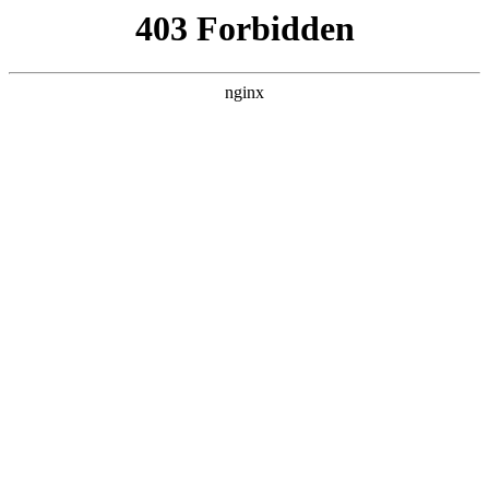
L360N无缝钢管,,L360N管线管,L245N管线管,L245NB无缝钢管-管线管
销售公司
首页
>
产品展示
> 正文
青海110钻头价格
2026-06-21 04:30:14
今天给各位分享青海110钻头价格的知识，其中也会对钻井钻头
价格进行解释，如果能碰巧解决你现在面临的问题，别忘了关
注本站，现在开始吧！
本文目录一览：
1、
向地下打孔用的钻头多少钱?