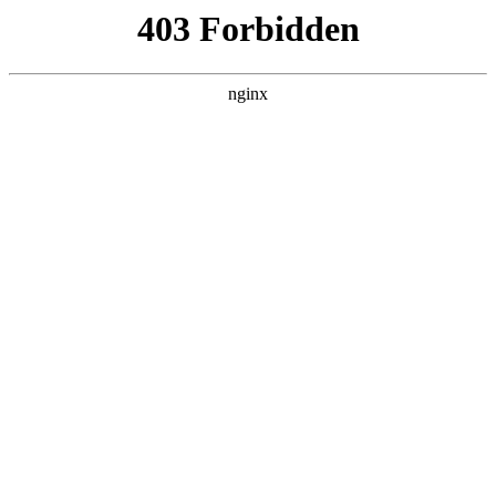
L360N无缝钢管,,L360N管线管,L245N管线管,L245NB无缝钢管-管线管
销售公司
首页
>
关于我们
> 正文
电钻怎么安装套筒视频的简单介绍
2026-05-14 16:30:16
本篇文章给大家谈谈电钻怎么安装套筒视频，以及对应的知识
点，希望对各位有所帮助，不要忘了收藏本站喔。
本文目录一览：
1、
上海电动工具厂旧款13毫米手电钻钻头如何拆装