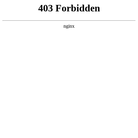
L360N无缝钢管,,L360N管线管,L245N管线管,L245NB无缝钢管-管线管
销售公司
首页
>
关于我们
> 正文
汽车发电机的发电功率有多大
2026-05-14 12:30:17
本篇文章给大家谈谈汽车发电机的发电功率有多大，以及汽车
发电机发电功率多少算正常值对应的知识点，希望对各位有所
帮助，不要忘了收藏本站喔。
本文目录一览：
1、
汽车发电机功率都有多少?