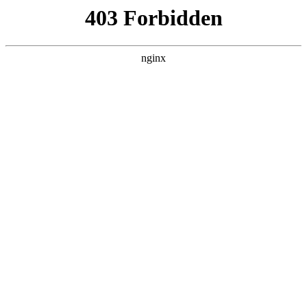
L360N无缝钢管,,L360N管线管,L245N管线管,L245NB无缝钢管-管线管
销售公司
首页
>
关于我们
> 正文
哈弗h6胎压监测传感器换电池
2026-05-14 00:30:11
今天给各位分享哈弗h6胎压监测传感器换电池的知识，其中也
会对哈弗h6胎压监测传感器原厂件多少钱进行解释，如果能碰
巧解决你现在面临的问题，别忘了关注本站，现在开始吧！
本文目录一览：
1、
轮胎压力传感器更换电池后