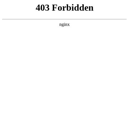
L360N无缝钢管,,L360N管线管,L245N管线管,L245NB无缝钢管-管线管
销售公司
首页
>
关于我们
> 正文
数控机床护罩钣金多少钱一公斤
2026-05-13 20:30:15
本篇文章给大家谈谈数控机床护罩钣金多少钱一公斤，以及机
床钣金护罩加工对应的知识点，希望对各位有所帮助，不要忘
了收藏本站喔。
本文目录一览：
1、
数控车床拆卸步骤