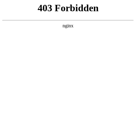
L360N无缝钢管,,L360N管线管,L245N管线管,L245NB无缝钢管-管线管
销售公司
首页
>
行业动态
> 正文
水口钳不锋利了怎么打磨
2026-03-10 04:30:18
本篇文章给大家谈谈水口钳不锋利了怎么打磨，以及水口钳钝
了怎么打磨对应的知识点，希望对各位有所帮助，不要忘了收
藏本站喔。
本文目录一览：
1、
水口钳钝了怎么打磨