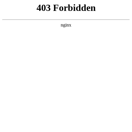
L360N无缝钢管,,L360N管线管,L245N管线管,L245NB无缝钢管-管线管
销售公司
首页
>
联系我们
> 正文
油条机价格图片大全及价格
2025-05-13 04:30:09
今天给各位分享油条机价格图片大全及价格的知识，其中也会
对最新款油条机器进行解释，如果能碰巧解决你现在面临的问
题，别忘了关注本站，现在开始吧！
本文目录一览：
1、
全自动油条机多少钱一台