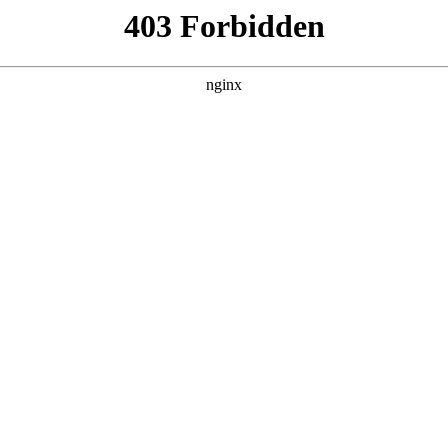
管销售公司
产品展示
新闻资讯
案例展示
行业动态
联系我
识，其中也会对水中重金属的检测方法进行解释，如果能碰巧解
！