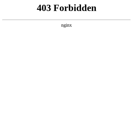
L360N无缝钢管,,L360N管线管,L245N管线管,L245NB无缝钢管-管线管
销售公司
首页
>
关于我们
> 正文
柴油发电机多少钱一个千瓦
2025-08-05 08:30:13
本篇文章给大家谈谈柴油发电机多少钱一个千瓦，以及柴油发
电机一般多少千瓦对应的知识点，希望对各位有所帮助，不要
忘了收藏本站喔。
本文目录一览：
1、
一台400千瓦柴油发电机多少钱?