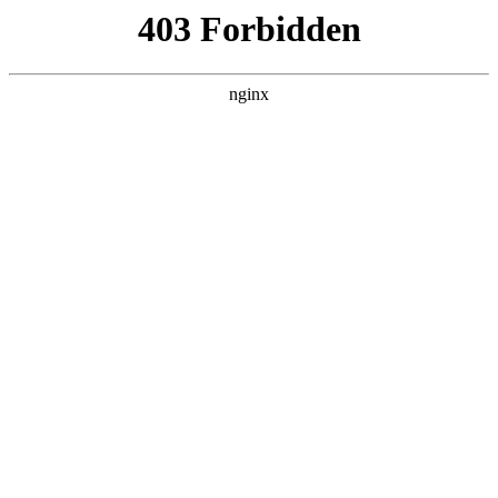
L360N无缝钢管,,L360N管线管,L245N管线管,L245NB无缝钢管-管线管
销售公司
首页
>
新闻资讯
> 正文
世界顶级钢丝钳
2025-05-08 04:30:15
今天给各位分享世界顶级钢丝钳的知识，其中也会对最好的钢
丝钳是什么牌子进行解释，如果能碰巧解决你现在面临的问
题，别忘了关注本站，现在开始吧！
本文目录一览：
1、
铬钒钢丝钳和铬镍钢钳子有什么不同