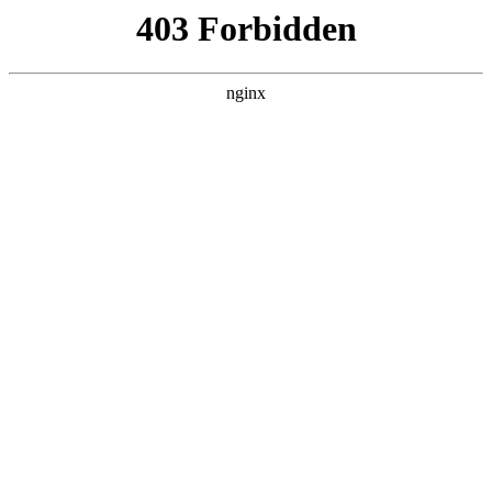
L360N无缝钢管,,L360N管线管,L245N管线管,L245NB无缝钢管-管线管
销售公司
首页
>
关于我们
> 正文
水平仪哪个品牌最好
2025-07-30 12:30:10
今天给各位分享水平仪哪个品牌最好的知识，其中也会对水平
仪哪个品牌最好的最实用进行解释，如果能碰巧解决你现在面
临的问题，别忘了关注本站，现在开始吧！
本文目录一览：
1、
国内知名的水平仪有哪些