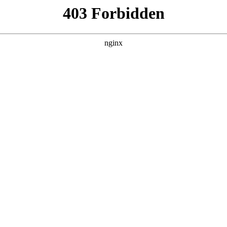
管销售公司
产品展示
新闻资讯
案例展示
行业动态
联系我
筋套什么定额对应的知识点，希望对各位有所帮助，不要忘了收