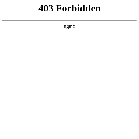
L360N无缝钢管,,L360N管线管,L245N管线管,L245NB无缝钢管-管线管
销售公司
首页
>
产品展示
> 正文
切管机使用操作规程
2025-07-13 12:30:10
今天给各位分享切管机使用操作规程的知识，其中也会对切管
机操作规程免费下载进行解释，如果能碰巧解决你现在面临的
问题，别忘了关注本站，现在开始吧！
本文目录一览：
1、
切管机切管机操作规程