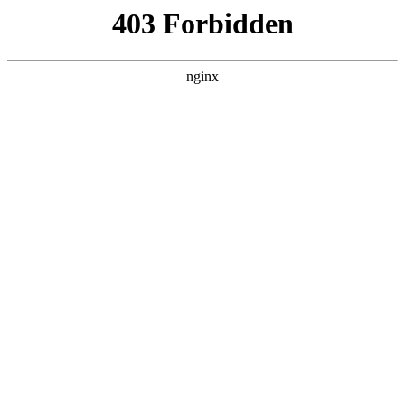
L360N无缝钢管,,L360N管线管,L245N管线管,L245NB无缝钢管-管线管
销售公司
首页
>
行业动态
> 正文
浴室五金挂件哪个品牌最好
2025-07-08 04:30:08
本篇文章给大家谈谈浴室五金挂件哪个品牌最好，以及浴室五
金挂件五件套是哪五件对应的知识点，希望对各位有所帮助，
不要忘了收藏本站喔。
本文目录一览：
1、
请问谁知道卫浴五金挂件哪个品牌好