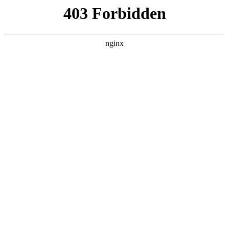
L360N无缝钢管,,L360N管线管,L245N管线管,L245NB无缝钢管-管线管
销售公司
首页
>
关于我们
> 正文
链条管子钳的使用说明
2025-07-06 04:30:11
今天给各位分享链条管子钳的使用说明的知识，其中也会对链
条管钳怎样制作进行解释，如果能碰巧解决你现在面临的问
题，别忘了关注本站，现在开始吧！
本文目录一览：
1、
下水器螺丝是用什么工具拧紧的