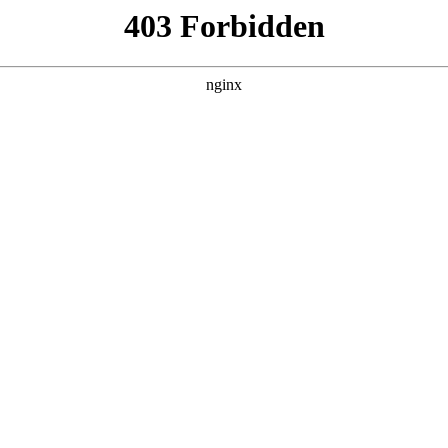
管销售公司
产品展示
新闻资讯
案例展示
行业动态
联系我
，其中也会对空压机常见故障及维修方法视频进行解释，如果能
开始吧！