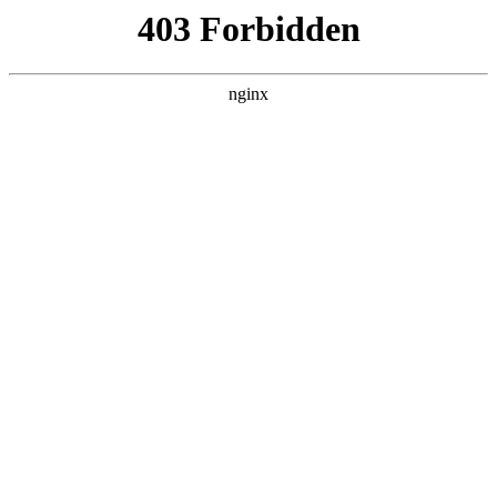
L360N无缝钢管,,L360N管线管,L245N管线管,L245NB无缝钢管-管线管
销售公司
首页
>
案例展示
> 正文
新疆板框压滤机哪里有
2025-06-28 04:30:09
今天给各位分享新疆板框压滤机哪里有的知识，其中也会对板
框压滤机介绍进行解释，如果能碰巧解决你现在面临的问题，
别忘了关注本站，现在开始吧！
本文目录一览：
1、
糖是怎么做的