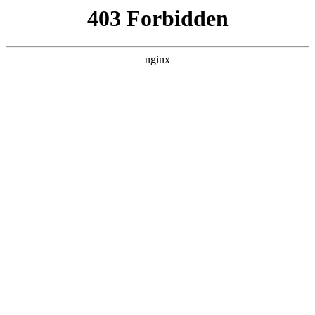
L360N无缝钢管,,L360N管线管,L245N管线管,L245NB无缝钢管-管线管
销售公司
首页
>
新闻资讯
> 正文
潜水排污泵型号及参数
2025-06-15 04:30:07
今天给各位分享潜水排污泵型号及参数的知识，其中也会对潜
水排污泵型号参数解释进行解释，如果能碰巧解决你现在面临
的问题，别忘了关注本站，现在开始吧！
本文目录一览：
1、
QW潜水排污泵QW潜水排污泵性能参数