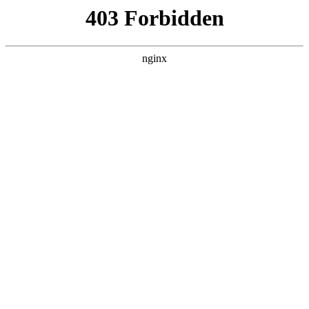
L360N无缝钢管,,L360N管线管,L245N管线管,L245NB无缝钢管-管线管
销售公司
首页
>
案例展示
> 正文
电表校验归哪个部门
2025-06-12 00:30:14
今天给各位分享电表校验归哪个部门的知识，其中也会对电业
局校验电表花钱吗进行解释，如果能碰巧解决你现在面临的问
题，别忘了关注本站，现在开始吧！
本文目录一览：
1、
电表不准,向供电局申请校验收费吗???