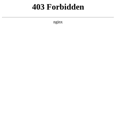
L360N无缝钢管,,L360N管线管,L245N管线管,L245NB无缝钢管-管线管
销售公司
首页
>
新闻资讯
> 正文
惠氏指纹锁重置密码
2025-05-25 08:30:07
本篇文章给大家谈谈惠氏指纹锁重置密码，以及惠氏指纹锁重
新设置对应的知识点，希望对各位有所帮助，不要忘了收藏本
站喔。
本文目录一览：
1、
惠氏指纹锁怎么设置密码和指纹