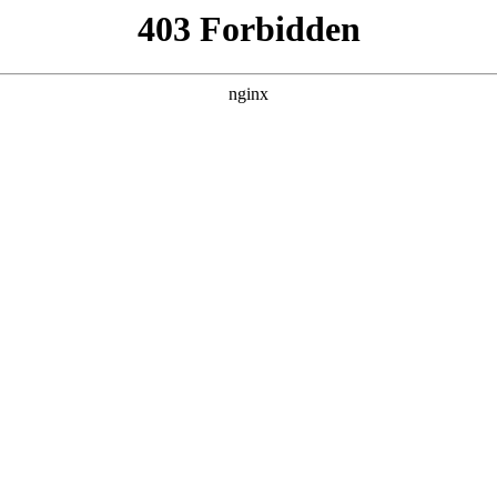
管销售公司
产品展示
新闻资讯
案例展示
行业动态
联系我
中也会对电感器一般用在什么地方进行解释，如果能碰巧解决你