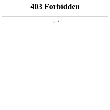
L360N无缝钢管,,L360N管线管,L245N管线管,L245NB无缝钢管-管线管
销售公司
首页
>
行业动态
> 正文
消防深井潜水泵型号及参数大全
2026-07-04 08:30:20
本篇文章给大家谈谈消防深井潜水泵型号及参数大全，以及消
防深井潜水泵型号及参数大全图片对应的知识点，希望对各位
有所帮助，不要忘了收藏本站喔。
本文目录一览：
1、
扬程500水泵价格