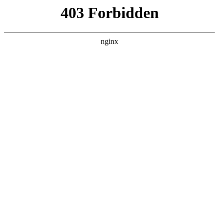
L360N无缝钢管,,L360N管线管,L245N管线管,L245NB无缝钢管-管线管
销售公司
首页
>
联系我们
> 正文
合金钻头转速进给对照表
2026-07-03 08:30:20
今天给各位分享合金钻头转速进给对照表的知识，其中也会对
合金钻头的切削参数推荐进行解释，如果能碰巧解决你现在面
临的问题，别忘了关注本站，现在开始吧！
本文目录一览：
1、
4毫米内冷钻头加工参数