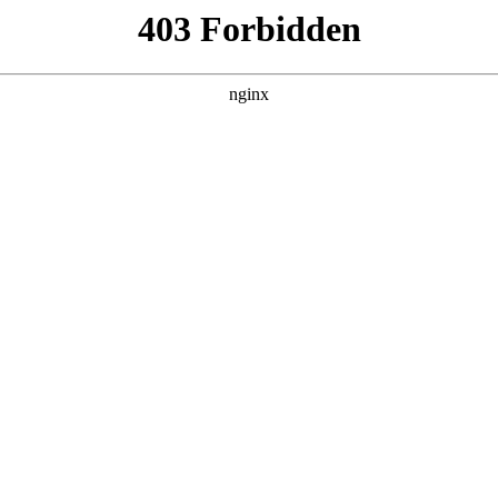
管销售公司
产品展示
新闻资讯
案例展示
行业动态
联系我
诗词检测在线查询进行解释，如果能碰巧解决你现在面临的问题