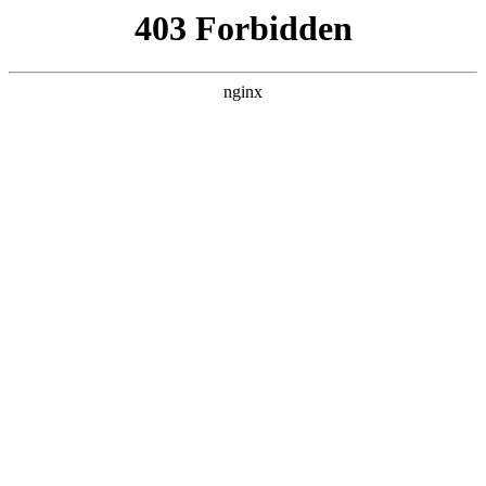
L360N无缝钢管,,L360N管线管,L245N管线管,L245NB无缝钢管-管线管
销售公司
首页
>
关于我们
> 正文
数控车床的编程特点
2026-06-27 16:30:15
本篇文章给大家谈谈数控车床的编程特点，以及数控车床编程
是做什么的对应的知识点，希望对各位有所帮助，不要忘了收
藏本站喔。
本文目录一览：
1、
简述数控车床的坐标系及编程特点