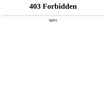
L360N无缝钢管,,L360N管线管,L245N管线管,L245NB无缝钢管-管线管
销售公司
首页
>
产品展示
> 正文
阀门种类及图解图片
2026-06-26 00:30:16
本篇文章给大家谈谈阀门种类及图解图片，以及阀门种类及图
解图片大全对应的知识点，希望对各位有所帮助，不要忘了收
藏本站喔。
本文目录一览：
1、
各种阀门种类和原理还有清晰地图片及截面图