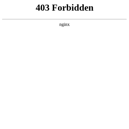
L360N无缝钢管,,L360N管线管,L245N管线管,L245NB无缝钢管-管线管
销售公司
首页
>
案例展示
> 正文
断桥玻璃厚度标准
2026-06-23 00:30:13
本篇文章给大家谈谈断桥玻璃厚度标准，以及断桥玻璃厚度标
准12毫米14mm对应的知识点，希望对各位有所帮助，不要忘了
收藏本站喔。
本文目录一览：
1、
断桥铝国标65