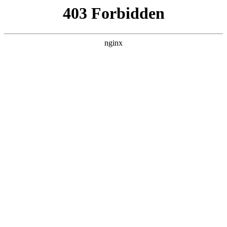
L360N无缝钢管,,L360N管线管,L245N管线管,L245NB无缝钢管-管线管
销售公司
首页
>
联系我们
> 正文
模拟电位器
2026-06-22 00:30:15
今天给各位分享模拟电位器的知识，其中也会对怎么用电位器
模拟4～20ma进行解释，如果能碰巧解决你现在面临的问题，
别忘了关注本站，现在开始吧！
本文目录一览：
1、
cd随身听偏音