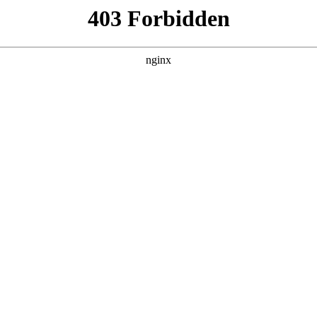
管销售公司
产品展示
新闻资讯
案例展示
行业动态
联系我
h酸度计使用对应的知识点，希望对各位有所帮助，不要忘了收