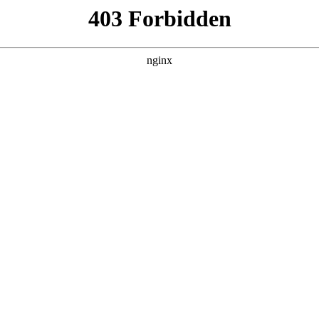
管销售公司
产品展示
新闻资讯
案例展示
行业动态
联系我
都有哪些工具名称对应的知识点，希望对各位有所帮助，不要忘