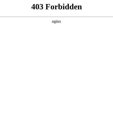
管销售公司
产品展示
新闻资讯
案例展示
行业动态
联系我
会对氩弧焊机规格型号大全进行解释，如果能碰巧解决你现在面