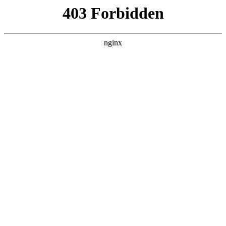
L360N无缝钢管,,L360N管线管,L245N管线管,L245NB无缝钢管-管线管
销售公司
首页
>
新闻资讯
> 正文
钻头机器人动画片视频
2026-06-11 20:30:16
本篇文章给大家谈谈钻头机器人动画片视频，以及日本动漫钻
头机器人对应的知识点，希望对各位有所帮助，不要忘了收藏
本站喔。
本文目录一览：
1、
想找一部小时候少儿频道播出过的机甲动画?