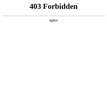
L360N无缝钢管,,L360N管线管,L245N管线管,L245NB无缝钢管-管线管
销售公司
首页
>
产品展示
> 正文
机器手臂焊接房
2026-06-09 16:30:12
本篇文章给大家谈谈机器手臂焊接房，以及焊接机械手臂工作
原理对应的知识点，希望对各位有所帮助，不要忘了收藏本站
喔。
本文目录一览：
1、
调试机器人手臂进行焊接是属于冷焊接吗