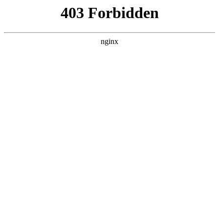
L360N无缝钢管,,L360N管线管,L245N管线管,L245NB无缝钢管-管线管
销售公司
首页
>
关于我们
> 正文
电子门铃的multisim仿真视频
2026-06-08 04:30:09
本篇文章给大家谈谈电子门铃的multisim仿真视频，以及multisi
m门铃喇叭在哪对应的知识点，希望对各位有所帮助，不要忘了
收藏本站喔。
本文目录一览：
1、
电子门铃制作方法