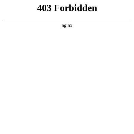
L360N无缝钢管,,L360N管线管,L245N管线管,L245NB无缝钢管-管线管
销售公司
首页
>
案例展示
> 正文
山西焊锡机生产厂家有哪些
2026-06-05 04:30:16
本篇文章给大家谈谈山西焊锡机生产厂家有哪些，以及焊锡机
品牌前十名对应的知识点，希望对各位有所帮助，不要忘了收
藏本站喔。
本文目录一览：
1、
什么样的自动焊锡机设备才能算的上好呢?